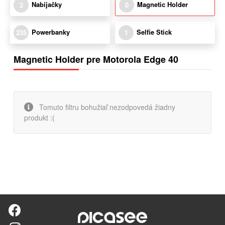
Nabíjačky
Magnetic Holder
2
0
Powerbanky
Selfie Stick
235
1
Magnetic Holder pre Motorola Edge 40
Tomuto filtru bohužiaľ nezodpovedá žiadny
produkt :(