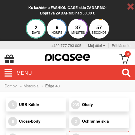
Ku každému FASHION CASE sklo ZADARMO!
Doprava ZADARMO nad 50.00 €
2
9
37
57
DAYS
HOURS
MINUTES
SECONDS
+420 777 793 005
Môj účet
Prihlásenie
0
MENU
»
»
Domov
Motorola
Edge 40
USB Káble
Obaly
6
235
Cross-body
Ochranné sklá
6
2