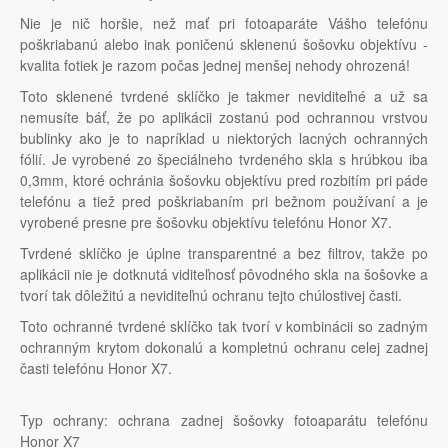
Nie je nič horšie, než mať pri fotoaparáte Vášho telefónu
poškriabanú alebo inak poničenú sklenenú šošovku objektívu -
kvalita fotiek je razom počas jednej menšej nehody ohrozená!
Toto sklenené tvrdené sklíčko je takmer neviditeľné a už sa
nemusíte báť, že po aplikácii zostanú pod ochrannou vrstvou
bublinky ako je to napríklad u niektorých lacných ochranných
fólií. Je vyrobené zo špeciálneho tvrdeného skla s hrúbkou iba
0,3mm, ktoré ochránia šošovku objektívu pred rozbitím pri páde
telefónu a tiež pred poškriabaním pri bežnom používaní a je
vyrobené presne pre šošovku objektívu telefónu Honor X7.
Tvrdené sklíčko je úplne transparentné a bez filtrov, takže po
aplikácii nie je dotknutá viditeľnosť pôvodného skla na šošovke a
tvorí tak dôležitú a neviditeľnú ochranu tejto chúlostivej časti.
Toto ochranné tvrdené sklíčko tak tvorí v kombinácii so zadným
ochranným krytom dokonalú a kompletnú ochranu celej zadnej
časti telefónu Honor X7.
Typ ochrany: ochrana zadnej šošovky fotoaparátu telefónu
Honor X7