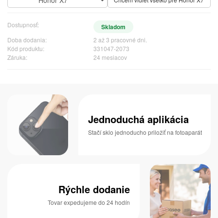
Dostupnosť:
Skladom
Doba dodania:
2 až 3 pracovné dni.
Kód produktu:
331047-2073
Záruka:
24 mesiacov
Jednoduchá aplikácia
Stačí sklo jednoducho priložiť na fotoaparát
Rýchle dodanie
Tovar expedujeme do 24 hodín