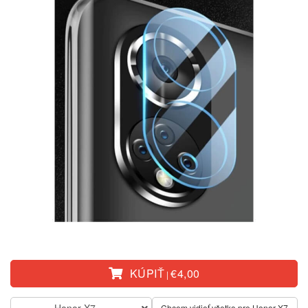
KÚPIŤ
€4,00
|
Honor X7
Chcem vidieť všetko pre Honor X7