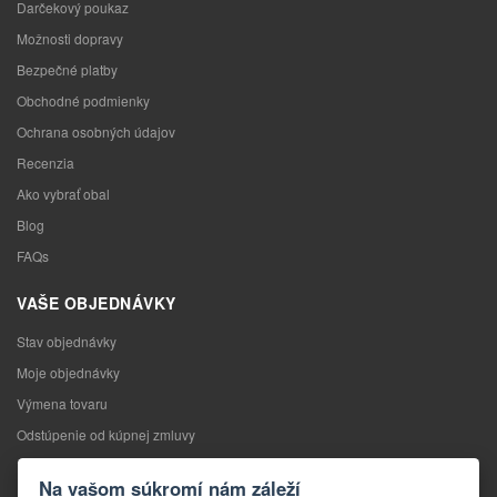
Darčekový poukaz
Možnosti dopravy
Bezpečné platby
Obchodné podmienky
Ochrana osobných údajov
Recenzia
Ako vybrať obal
Blog
FAQs
VAŠE OBJEDNÁVKY
Stav objednávky
Moje objednávky
Výmena tovaru
Odstúpenie od kúpnej zmluvy
Reklamácia
Na vašom súkromí nám záleží