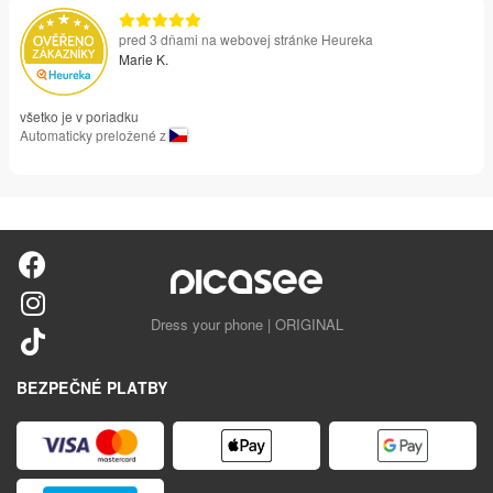
pred 3 dňami na webovej stránke Heureka
Marie K.
všetko je v poriadku
Automaticky preložené z
Dress your phone | ORIGINAL
BEZPEČNÉ PLATBY