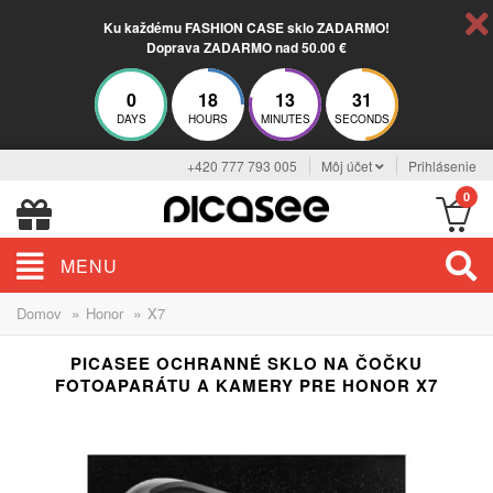
Ku každému FASHION CASE sklo ZADARMO!
Doprava ZADARMO nad 50.00 €
0
18
13
30
DAYS
HOURS
MINUTES
SECONDS
+420 777 793 005
Môj účet
Prihlásenie
0
MENU
»
»
Domov
Honor
X7
PICASEE OCHRANNÉ SKLO NA ČOČKU
FOTOAPARÁTU A KAMERY PRE HONOR X7