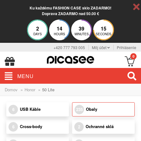
Ku každému FASHION CASE sklo ZADARMO!
Doprava ZADARMO nad 50.00 €
2
14
39
14
DAYS
HOURS
MINUTES
SECONDS
+420 777 793 005
Môj účet
Prihlásenie
0
MENU
»
»
Domov
Honor
50 Lite
USB Káble
Obaly
6
235
Cross-body
Ochranné sklá
6
2