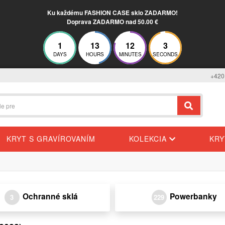
Ku každému FASHION CASE sklo ZADARMO!
Doprava ZADARMO nad 50.00 €
1
13
12
3
DAYS
HOURS
MINUTES
SECONDS
+420
KRYT S GRAVÍROVANÍM
KOLEKCIA
KR
Ochranné sklá
Powerbanky
3
229