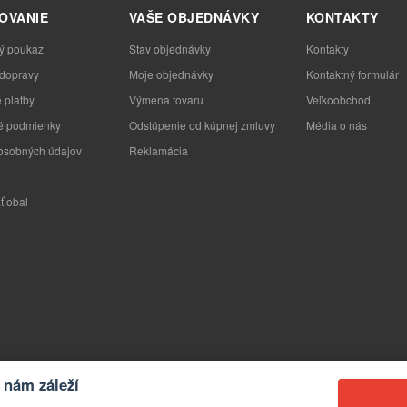
OVANIE
VAŠE OBJEDNÁVKY
KONTAKTY
ý poukaz
Stav objednávky
Kontakty
 dopravy
Moje objednávky
Kontaktný formulár
 platby
Výmena tovaru
Veľkoobchod
 podmienky
Odstúpenie od kúpnej zmluvy
Média o nás
osobných údajov
Reklamácia
ť obal
nám záleží