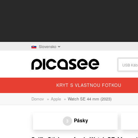
Slovensko
KRYT S VLASTNOU FOTKOU
»
»
Domov
Apple
Watch SE 44 mm (2023)
Pásky
3