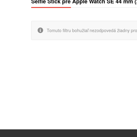
Selfie Stick pre Apple Watch SE 44 mm (
Tomuto filtru bohužiaľ nezodpovedá žiadny pro