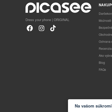
NAKUP
Darčekov
Dress your phone | ORIGINAL
Možnosti
Bezpečné
Obchodné
Ochrana 
Recenzia
Ako vybra
Blog
FAQs
Na vašom súkromí 