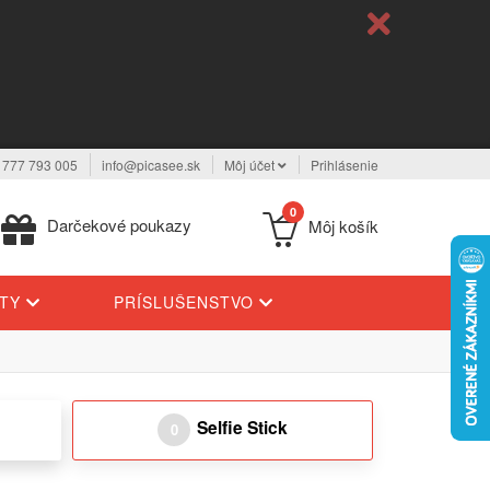
 777 793 005
info@picasee.sk
Môj účet
Prihlásenie
0
Darčekové poukazy
Môj košík
YTY
PRÍSLUŠENSTVO
Selfie Stick
0