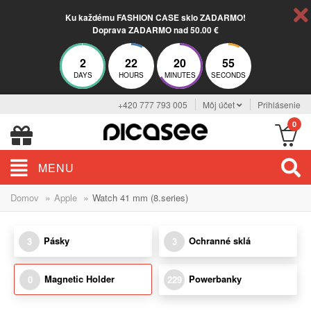
Ku každému FASHION CASE sklo ZADARMO!
Doprava ZADARMO nad 50.00 €
2
22
20
55
DAYS
HOURS
MINUTES
SECONDS
+420 777 793 005
Môj účet
Prihlásenie
0
MENU
»
»
Domov
Apple
Watch 41 mm (8.series)
Pásky
Ochranné sklá
3
3
Magnetic Holder
Powerbanky
0
229