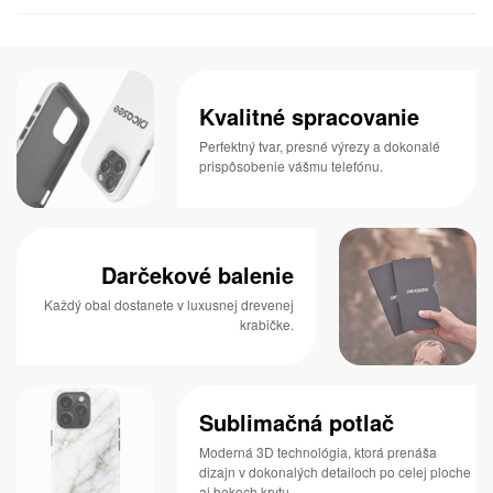
Kvalitné spracovanie
Perfektný tvar, presné výrezy a dokonalé
prispôsobenie vášmu telefónu.
Darčekové balenie
Každý obal dostanete v luxusnej drevenej
krabičke.
Sublimačná potlač
Moderná 3D technológia, ktorá prenáša
dizajn v dokonalých detailoch po celej ploche
aj bokoch krytu.