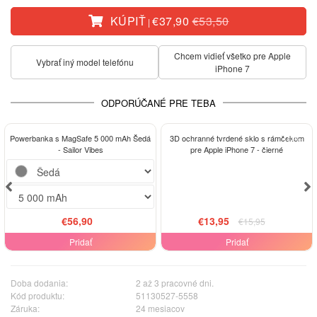
KÚPIŤ
€37,90
€53,50
|
Chcem vidieť všetko pre Apple
Vybrať iný model telefónu
iPhone 7
ODPORÚČANÉ PRE TEBA
-13%
Powerbanka s MagSafe 5 000 mAh Šedá
3D ochranné tvrdené sklo s rámčekom
- Sailor Vibes
pre Apple iPhone 7 - čierné
€56,90
€13,95
€15,95
Pridať
Pridať
Doba dodania:
2 až 3 pracovné dni.
Kód produktu:
51130527-5558
Záruka:
24 mesiacov