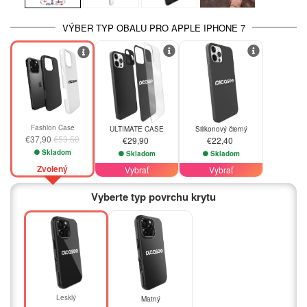
VÝBER TYP OBALU PRO APPLE IPHONE 7
-29%
Fashion Case
ULTIMATE CASE
Silikonový čierný
€37,90
€53,50
€29,90
€22,40
Skladom
Skladom
Skladom
Zvolený
Vybrať
Vybrať
Vyberte typ povrchu krytu
Lesklý
Matný