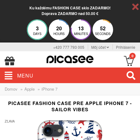
Ku každému FASHION CASE sklo ZADARMO!
Doprava ZADARMO nad 50.00 €
3
20
13
51
DAYS
HOURS
MINUTES
SECONDS
+420 777 793 005
Môj účet
Prihlásenie
0
MENU
»
»
Domov
Apple
iPhone 7
PICASEE FASHION CASE PRE APPLE IPHONE 7 -
SAILOR VIBES
ZĽAVA
-29%