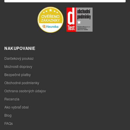
NAKUPOVANIE
Darčekový poukaz
Možnosti dopravy
Bezpečné platby
Obchodné podmienky
Ochrana osobných údajov
Recenzia
Ako vybrať obal
Blog
FAQs