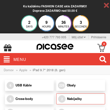
Ku každému FASHION CASE sklo ZADARMO!
Doprava ZADARMO nad 50.00 €
2
9
36
3
DAYS
HOURS
MINUTES
SECONDS
+420 777 793 005
Môj účet
Prihlásenie
0
MENU
»
»
Domov
Apple
iPad 9.7" 2018 (6. gen)
USB Káble
Obaly
6
229
Cross-body
Nabíjačky
6
2