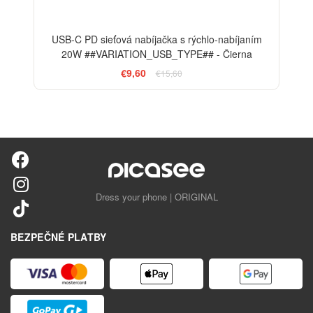
USB-C PD sieťová nabíjačka s rýchlo-nabíjaním
20W ##VARIATION_USB_TYPE## - Čierna
€9,60
€15,60
Dress your phone | ORIGINAL
BEZPEČNÉ PLATBY