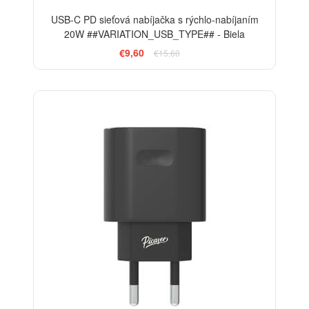
USB-C PD sieťová nabíjačka s rýchlo-nabíjaním
20W ##VARIATION_USB_TYPE## - Biela
€9,60
€15,60
-38%