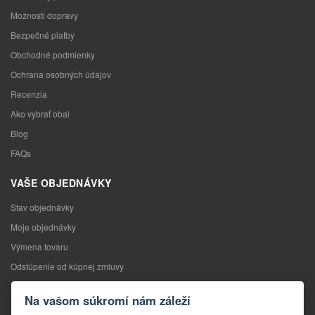
Možnosti dopravy
Bezpečné platby
Obchodné podmienky
Ochrana osobných údajov
Recenzia
Ako vybrať obal
Blog
FAQs
VAŠE OBJEDNÁVKY
Stav objednávky
Moje objednávky
Výmena tovaru
Odstúpenie od kúpnej zmluvy
Reklamácia
Na vašom súkromí nám záleží