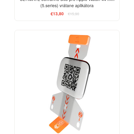
(5.series) vrátane aplikátora
€13,80
€15,90
-18%