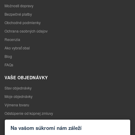
Možnosti dopravy
Bezpečné platby
Obchodné podmienky
Ochrana osobných údajov
Recenzia
Ako vybrať obal
Blog
FAQs
VAŠE OBJEDNÁVKY
Stav objednávky
Moje objednávky
Výmena tovaru
Odstúpenie od kúpnej zmluvy
Reklamácia
Na vašom súkromí nám záleží
KONTAKTY