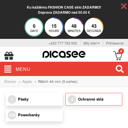
Ku každému FASHION CASE sklo ZADARMO!
Doprava ZADARMO nad 50.00 €
0
15
48
43
DAYS
HOURS
MINUTES
SECONDS
+420 777 793 005
Môj účet
Prihlásenie
0
MENU
»
»
Domov
Apple
Watch 44 mm (5.series)
Pásky
Ochranné sklá
3
3
Powerbanky
229